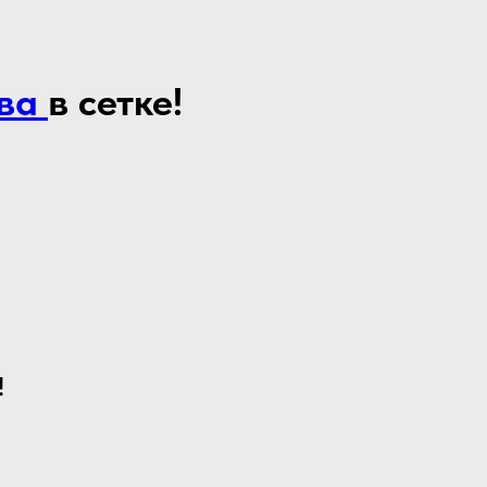
ва
в сетке!
!