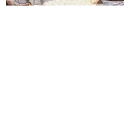
Доломитовая (известняковая) мука 40КГ
Доломитовая (известняковая) мука — продукт