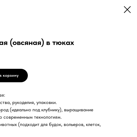
я (овсяная) в тюках
в корзину
ая:
ства, рукоделия, упаковки.
город (идеально под клубнику), выращивание
по современным технологиям.
ивотных (подходит для будок, вольеров, клеток,