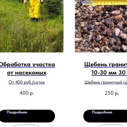
Обработка участка
Щебень грани
от насекомых
10-30 мм 30 
От 400 руб./сотка
Щебень гранитный с
фракции 10-30 мм 
400
р.
250
р.
использования в раст
при устройстве са
дорожек и т. д. Расф
Подробнее
Подробнее
в мешки: объём 30 л,
кг.