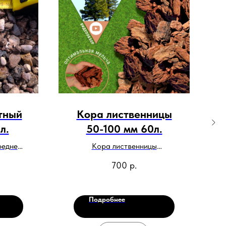
тный
Кора лиственницы
л.
50-100 мм 60л.
редней
Кора лиственницы
для
используется для
700
р.
ворах,
декоративного
довых
мульчирования.
асован
Подробнее
 вес 30